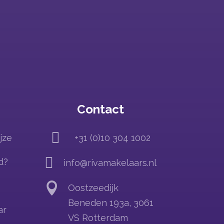
Contact

jze
+31 (0)10 304 1002

d?
info@rivamakelaars.nl

Oostzeedijk
Beneden 193a, 3061
ar
VS Rotterdam