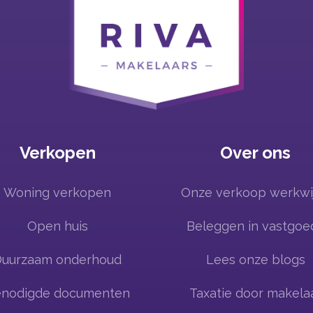
Verkopen
Over ons
Woning verkopen
Onze verkoop werkwi
Open huis
Beleggen in vastgoe
Duurzaam onderhoud
Lees onze blogs
nodigde documenten
Taxatie door makela