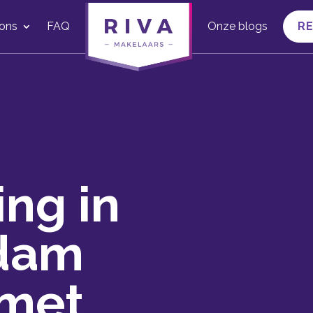
ons
FAQ
Onze blogs
R
ng in
rdam
 met