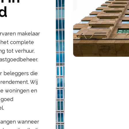
d
ervaren makelaar
j het complete
ng tot verhuur,
vastgoedbeheer.
r beleggers die
t rendement. Wij
ste woningen en
 goed
l.
tvangen wanneer