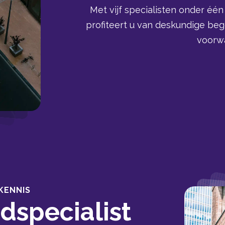
Met vijf specialisten onder éé
profiteert u van deskundige bege
voorw
KENNIS
dspecialist