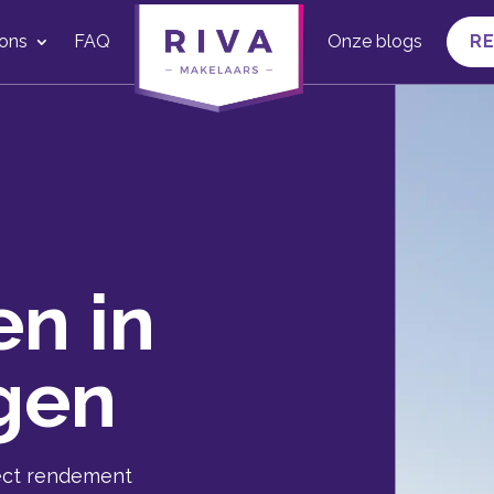
ons
FAQ
Onze blogs
R
n in
gen
rect rendement