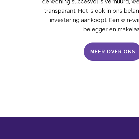
de woning succesvol is verhuurd, we
transparant. Het is ook in ons belan
investering aankoopt. Een win-win
belegger én makelaa
MEER OVER ONS