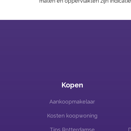
maten en oppervlakten zijn indicatie
Kopen
Aankoopmakelaar
Kosten koopwoning
Tips Rotterdamse