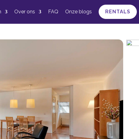
n
Over ons
FAQ
Onze blogs
RENTALS