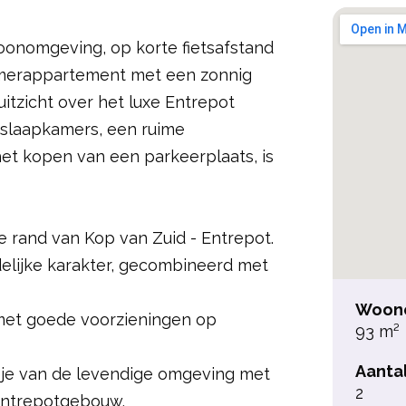
oonomgeving, op korte fietsafstand
-kamerappartement met een zonnig
itzicht over het luxe Entrepot
 slaapkamers, een ruime
et kopen van een parkeerplaats, is
 rand van Kop van Zuid - Entrepot.
delijke karakter, gecombineerd met
Woono
met goede voorzieningen op
93 m²
Aanta
 je van de levendige omgeving met
2
 Entrepotgebouw.