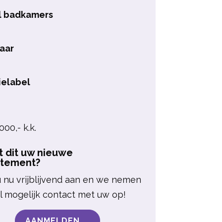
l badkamers
aar
ielabel
000,- k.k.
 dit uw nieuwe
rtement?
 nu vrijblijvend aan en we nemen
l mogelijk contact met uw op!
AANMELDEN