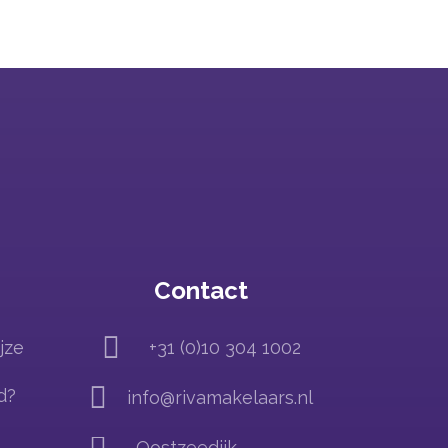
Contact

jze
+31 (0)10 304 1002

d?
info@rivamakelaars.nl

Oostzeedijk