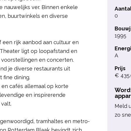
e nauwelijks ver. Binnen enkele
Aanta
0
n, buurtwinkels en diverse
Bouwj
1995
 een rijk aanbod aan cultuur en
Energ
Theater ligt op loopafstand en
A
 voorstellingen en concerten.
Prijs
d je diverse restaurants uit
€ 435.
 fine dining.
s en cafés allemaal op korte
Wordt
 levendige en inspirerende
appa
valt.
Meld u
zo sne
egenwoordigd, tramhaltes en metro-
ation Rotterdam Blaak bevindt zich