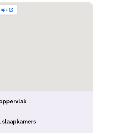
ppervlak
l slaapkamers